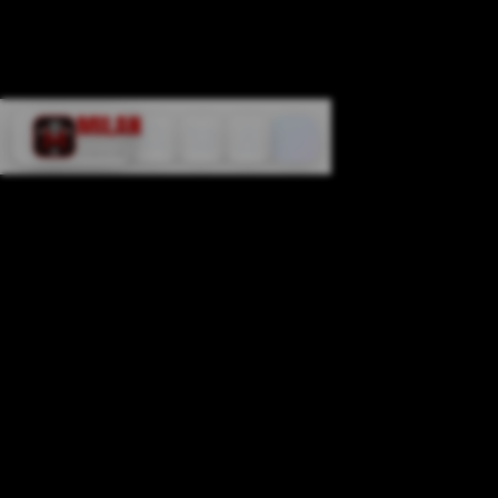
Cari
Troli
Login
Navigation
MILANTOTO :
Negara Terbaik
Paling Banyak Dicari
oleh Wisatawan
Dunia