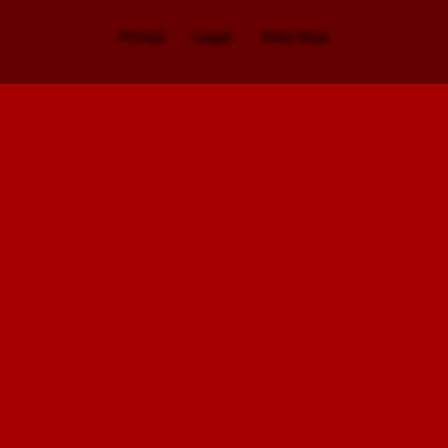
Privasi
Legal
Peta Situs